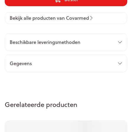
Bekijk alle producten van Covarmed
Beschikbare leveringsmethoden
Gegevens
Gerelateerde producten
Navigeren door de elementen van de carrousel is mogelijk m
Druk om carrousel over te slaan
Druk op om naar carrouselnavigatie te gaan