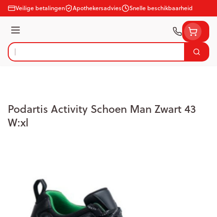
Ga naar de inhoud
Veilige betalingen
Apothekersadvies
Snelle beschikbaarheid
Menu
Zoek
Product, merk, categorie...
Podartis Activity Schoen Man Zwart 43
W:xl